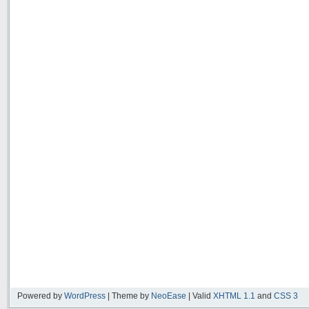
Powered by
WordPress
| Theme by
NeoEase
| Valid
XHTML 1.1
and
CSS 3