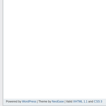
Powered by
WordPress
| Theme by
NeoEase
| Valid
XHTML 1.1
and
CSS 3