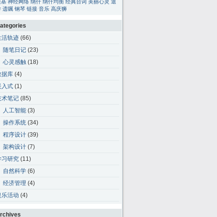
碳基
神经网络
纳什
纳什均衡
经典台词
美丽心灵
退
学
遗嘱
钢琴
链接
音乐
高庆狮
ategories
生活轨迹
(66)
随笔日记
(23)
心灵感触
(18)
数据库
(4)
嵌入式
(1)
技术笔记
(85)
人工智能
(3)
操作系统
(34)
程序设计
(39)
架构设计
(7)
学习研究
(11)
自然科学
(6)
经济管理
(4)
娱乐活动
(4)
rchives