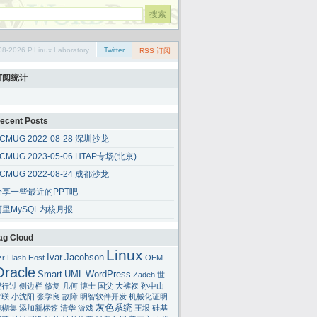
08-2026 P.Linux Laboratory
Twitter
RSS
订阅
订阅统计
ecent Posts
CMUG 2022-08-28 深圳沙龙
CMUG 2023-05-06 HTAP专场(北京)
CMUG 2022-08-24 成都沙龙
分享一些最近的PPT吧
阿里MySQL内核月报
ag Cloud
Linux
Ivar
Jacobson
zr
Flash
Host
OEM
Oracle
Smart
UML
WordPress
Zadeh
世
纪行过
侧边栏
修复
几何
博士
国父
大裤衩
孙中山
对联
小沈阳
张学良
故障
明智软件开发
机械化证明
灰色系统
模糊集
添加新标签
清华
游戏
王垠
硅基