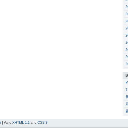
2
2
2
2
2
2
2
2
2
B
e
| Valid
XHTML 1.1
and
CSS 3