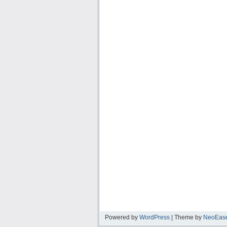
Powered by
WordPress
| Theme by
NeoEas