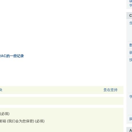
C
64 RAC的一些记录
决
贵在坚持
(必填)
邮箱 (我们会为您保密) (必填)
A