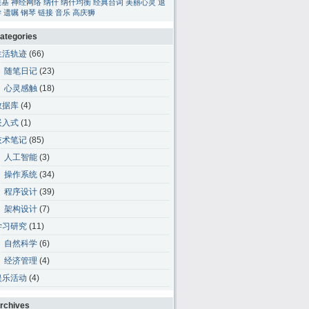
碳基
神经网络
纳什
纳什均衡
经典台词
美丽心灵
退
学
遗嘱
钢琴
链接
音乐
高庆狮
ategories
生活轨迹
(66)
随笔日记
(23)
心灵感触
(18)
数据库
(4)
嵌入式
(1)
技术笔记
(85)
人工智能
(3)
操作系统
(34)
程序设计
(39)
架构设计
(7)
学习研究
(11)
自然科学
(6)
经济管理
(4)
娱乐活动
(4)
rchives