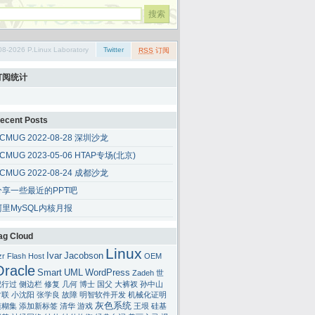
08-2026 P.Linux Laboratory
Twitter
RSS
订阅
订阅统计
ecent Posts
CMUG 2022-08-28 深圳沙龙
CMUG 2023-05-06 HTAP专场(北京)
CMUG 2022-08-24 成都沙龙
分享一些最近的PPT吧
阿里MySQL内核月报
t\10.2.0\client_1\RDBMS\public
ag Cloud
Linux
Ivar
Jacobson
zr
Flash
Host
OEM
Oracle
Smart
UML
WordPress
Zadeh
世
纪行过
侧边栏
修复
几何
博士
国父
大裤衩
孙中山
对联
小沈阳
张学良
故障
明智软件开发
机械化证明
灰色系统
模糊集
添加新标签
清华
游戏
王垠
硅基