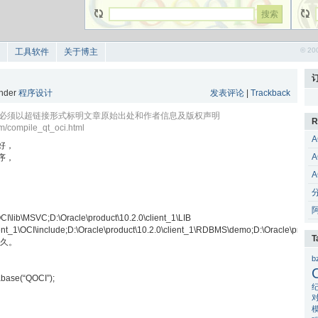
© 20
工具软件
关于博主
under
程序设计
发表评论
|
Trackback
, 但必须以超链接形式标明文章原始出处和作者信息及版权声明
R
m/compile_qt_oci.html
A
好，
A
序，
A
，
I\lib\MSVC;D:\Oracle\product\10.2.0\client_1\LIB
t_1\OCI\include;D:\Oracle\product\10.2.0\client_1\RDBMS\demo;D:\Oracle\produc
T
很久。
b
base(“QOCI”);