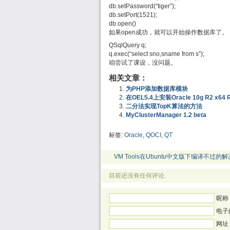
db.setPassword(“tiger”);
db.setPort(1521);
db.open()
如果open成功，就可以开始操作数据库了。
QSqlQuery q;
q.exec(“select sno,sname from s”);
咱尝试了课设，没问题。
相关文章：
为PHP添加数据库模块
在OEL5.4上安装Oracle 10g R2 x
二分法实现TopK算法的方法
MyClusterManager 1.2 beta
标签:
Oracle
,
QOCI
,
QT
VM Tools在Ubuntu中文版下编译不过的解
目前还没有任何评论.
昵称 
电子
网址