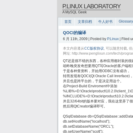
P.LINUX LABORATORY
A MySQL Geek
Glossary
首页
文章归档
牛人好书
QOCI的编译
6 月 11th, 2009 | Posted by
P.Linux
| Filed 
本文内容遵从
CC版权协议
, 可以随意转载
网址: http://www.penglixun.com/tech/progra
QT还是很不错的东西，各种应用都封装的很
咱昨晚突发奇想要用QT写Oracle的客户端程
于是各种查资料，开始用ODBC没有成功，
转而发现有QOCI(Qt Oracle Call Inrerface)
并且也是跨平台的，于是决定用这个。
在Project-Build Enviroment中添加
%LIB%=D:\Oracle\product\10.2.0\client_1\OC
%INCLUDE%=D:\Oracle\product\10.2.0\clien
并且32/64bit的版本要对应，我在这里弄了
然后用QtCreator编译即可。
QSqlDatabase db=QSqlDatabase::addData
db.setHostName(“localhost”);
db.setDatabaseName(“ORCL”);
db.setUserName(“scott”);