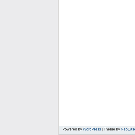
Powered by
WordPress
| Theme by
NeoEas