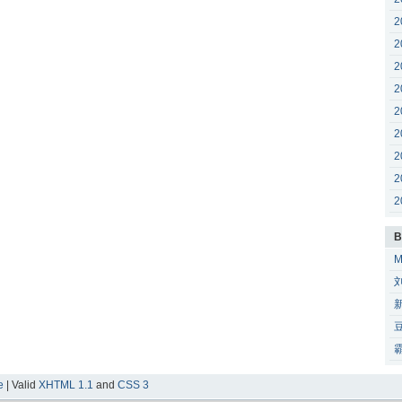
2
2
2
2
2
2
2
2
2
B
e
| Valid
XHTML 1.1
and
CSS 3