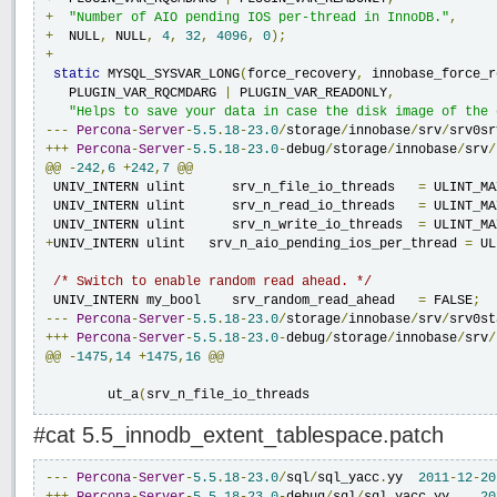
+
"Number of AIO pending IOS per-thread in InnoDB."
,
+
  NULL
,
 NULL
,
4
,
32
,
4096
,
0
);
+
static
 MYSQL_SYSVAR_LONG
(
force_recovery
,
 innobase_force_r
   PLUGIN_VAR_RQCMDARG 
|
 PLUGIN_VAR_READONLY
,
"Helps to save your data in case the disk image of the 
---
Percona
-
Server
-
5.5
.
18
-
23.0
/
storage
/
innobase
/
srv
/
srv0sr
+++
Percona
-
Server
-
5.5
.
18
-
23.0
-
debug
/
storage
/
innobase
/
srv
/
@@
-
242
,
6
+
242
,
7
@@
 UNIV_INTERN ulint	srv_n_file_io_threads	
=
 ULINT_MA
 UNIV_INTERN ulint	srv_n_read_io_threads	
=
 ULINT_MA
 UNIV_INTERN ulint	srv_n_write_io_threads	
=
 ULINT_MA
+
UNIV_INTERN ulint   srv_n_aio_pending_ios_per_thread 
=
 UL
/* Switch to enable random read ahead. */
 UNIV_INTERN my_bool	srv_random_read_ahead	
=
 FALSE
;
---
Percona
-
Server
-
5.5
.
18
-
23.0
/
storage
/
innobase
/
srv
/
srv0st
+++
Percona
-
Server
-
5.5
.
18
-
23.0
-
debug
/
storage
/
innobase
/
srv
/
@@
-
1475
,
14
+
1475
,
16
@@
 	ut_a
(
srv_n_file_io_threads
#cat 5.5_innodb_extent_tablespace.patch
---
Percona
-
Server
-
5.5
.
18
-
23.0
/
sql
/
sql_yacc
.
yy	
2011
-
12
-
20