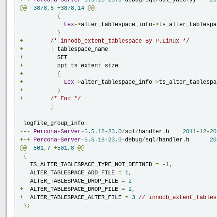
+++
Percona
-
Server
-
5.5
.
18
-
23.0
-
debug
/
sql
/
sql_yacc
.
yy	
20
@@
-
3878
,
6
+
3878
,
14
@@
{
Lex
->
alter_tablespace_info
->
ts_alter_tablespa
}
+
/* innodb_extent_tablespace By P.Linux */
+
|
+
+
+
{
+
Lex
->
alter_tablespace_info
->
ts_alter_tablespa
+
}
+
/* End */
;
 logfile_group_info
:
---
Percona
-
Server
-
5.5
.
18
-
23.0
/
sql
/
handler
.
h	
2011
-
12
-
20
+++
Percona
-
Server
-
5.5
.
18
-
23.0
-
debug
/
sql
/
handler
.
h	
20
@@
-
501
,
7
+
501
,
8
@@
{
   TS_ALTER_TABLESPACE_TYPE_NOT_DEFINED 
=
-
1
,
   ALTER_TABLESPACE_ADD_FILE 
=
1
,
-
  ALTER_TABLESPACE_DROP_FILE 
=
2
+
  ALTER_TABLESPACE_DROP_FILE 
=
2
,
+
  ALTER_TABLESPACE_ALTER_FILE 
=
3
// innodb_extent_tables
};