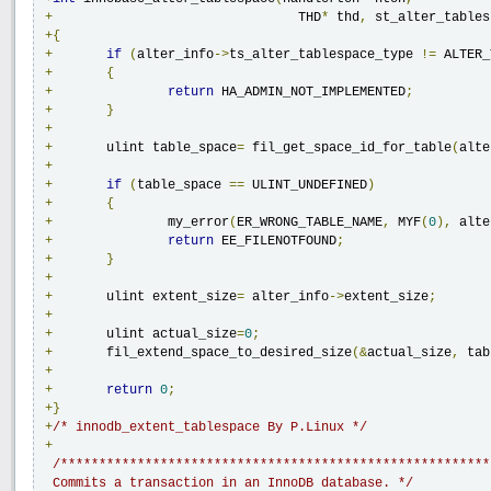
+
                                THD
*
 thd
,
 st_alter_tables
+{
+
if
(
alter_info
->
ts_alter_tablespace_type 
!=
 ALTER_
+
{
+
return
 HA_ADMIN_NOT_IMPLEMENTED
;
+
}
+
+
       ulint table_space
=
 fil_get_space_id_for_table
(
alte
+
+
if
(
table_space 
==
 ULINT_UNDEFINED
)
+
{
+
               my_error
(
ER_WRONG_TABLE_NAME
,
 MYF
(
0
),
 alte
+
return
 EE_FILENOTFOUND
;
+
}
+
+
       ulint extent_size
=
 alter_info
->
extent_size
;
+
+
       ulint actual_size
=
0
;
+
       fil_extend_space_to_desired_size
(&
actual_size
,
 tab
+
+
return
0
;
+}
+
/* innodb_extent_tablespace By P.Linux */
+
/********************************************************
 Commits a transaction in an InnoDB database. */