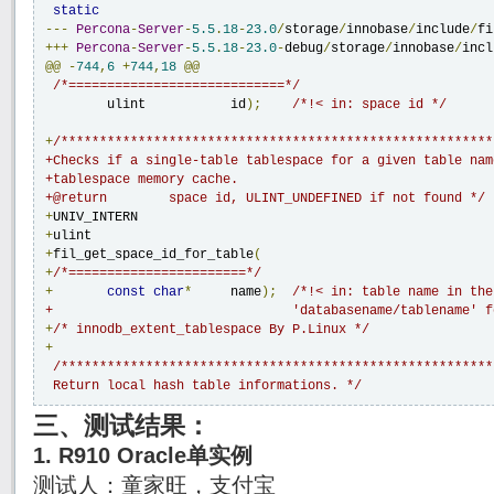
static
---
Percona
-
Server
-
5.5
.
18
-
23.0
/
storage
/
innobase
/
include
/
fi
+++
Percona
-
Server
-
5.5
.
18
-
23.0
-
debug
/
storage
/
innobase
/
incl
@@
-
744
,
6
+
744
,
18
@@
/*============================*/
 	ulint		id
);
/*!< in: space id */
+
/********************************************************
+Checks if a single-table tablespace for a given table nam
+tablespace memory cache.

+@return        space id, ULINT_UNDEFINED if not found */
+
+
+
fil_get_space_id_for_table
(
+
/*=======================*/
+
const
char
*
     name
);
/*!< in: table name in the
+                               'databasename/tablename' f
+
/* innodb_extent_tablespace By P.Linux */
+
/********************************************************
 Return local hash table informations. */
三、测试结果：
1. R910 Oracle单实例
测试人：童家旺，支付宝