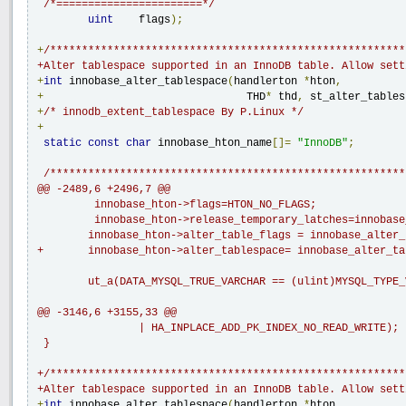
/*=======================*/
uint
	flags
);
+
/********************************************************
+Alter tablespace supported in an InnoDB table. Allow sett
+
int
 innobase_alter_tablespace
(
handlerton 
*
hton
,
+
                                THD
*
 thd
,
 st_alter_tables
+
/* innodb_extent_tablespace By P.Linux */
+
static
const
char
 innobase_hton_name
[]=
"InnoDB"
;
/*********************************************************
@@ -2489,6 +2496,7 @@

         innobase_hton->flags=HTON_NO_FLAGS;

         innobase_hton->release_temporary_latches=innobase
 	innobase_hton->alter_table_flags = innobase_alter_table_flags;

+	innobase_hton->alter_tablespace= innobase_alter_tablespace; // innodb_extent_tablespace By P.Linux

 	ut_a(DATA_MYSQL_TRUE_VARCHAR == (ulint)MYSQL_TYPE_VARCHAR);

@@ -3146,6 +3155,33 @@

 		| HA_INPLACE_ADD_PK_INDEX_NO_READ_WRITE);

 }

+/********************************************************
+Alter tablespace supported in an InnoDB table. Allow sett
+
int
 innobase_alter_tablespace
(
handlerton 
*
hton
,