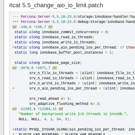
#cat 5.5_change_aio_io_limit.patch
---
Percona
-
Server
-
5.5
.
18
-
23.0
/
storage
/
innobase
/
handler
/
ha
+++
Percona
-
Server
-
5.5
.
18
-
23.0
-
debug
/
storage
/
innobase
/
hand
@@
-
146
,
6
+
146
,
7
@@
static
ulong
 innobase_commit_concurrency 
=
0
;
static
ulong
 innobase_read_io_threads
;
static
ulong
 innobase_write_io_threads
;
+
static
ulong
 innobase_aio_pending_ios_per_thread
;
// Chan
static
long
 innobase_buffer_pool_instances 
=
1
;
static
ulong
 innobase_page_size
;
@@
-
2870
,
6
+
2871
,
7
@@
 	srv_n_file_io_threads 
=
(
ulint
)
 innobase_file_io_t
 	srv_n_read_io_threads 
=
(
ulint
)
 innobase_read_io_t
 	srv_n_write_io_threads 
=
(
ulint
)
 innobase_write_io
+
	srv_n_aio_pending_ios_per_thread 
=
(
ulint
)
 innobas
 	srv_read_ahead 
&=
3
;
 	srv_adaptive_flushing_method 
%=
3
;
@@
-
12282
,
6
+
12284
,
11
@@
"Number of background write I/O threads in InnoDB."
,
   NULL
,
 NULL
,
4
,
1
,
64
,
0
);
+
static
 MYSQL_SYSVAR_ULONG
(
aio_pending_ios_per_thread
,
 inn
+
  PLUGIN_VAR_RQCMDARG 
|
 PLUGIN_VAR_READONLY
,