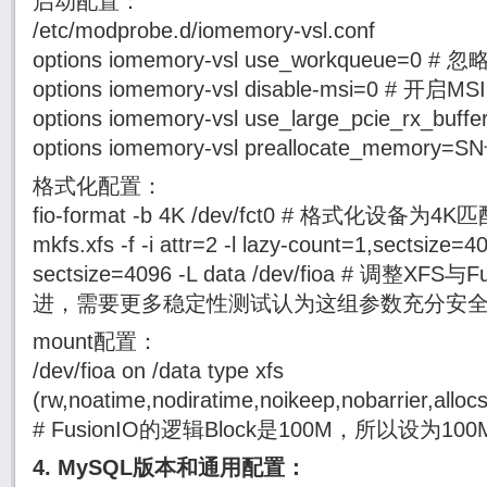
启动配置：
/etc/modprobe.d/iomemory-vsl.conf
options iomemory-vsl use_workqueue=0 # 
options iomemory-vsl disable-msi=0 # 开启M
options iomemory-vsl use_large_pcie_rx_b
options iomemory-vsl preallocate_memo
格式化配置：
fio-format -b 4K /dev/fct0 # 格式化设备
mkfs.xfs -f -i attr=2 -l lazy-count=1,sectsize=
sectsize=4096 -L data /dev/fioa # 调整X
进，需要更多稳定性测试认为这组参数充分安
mount配置：
/dev/fioa on /data type xfs
(rw,noatime,nodiratime,noikeep,nobarrier,alloc
# FusionIO的逻辑Block是100M，所以设为1
4. MySQL版本和通用配置：