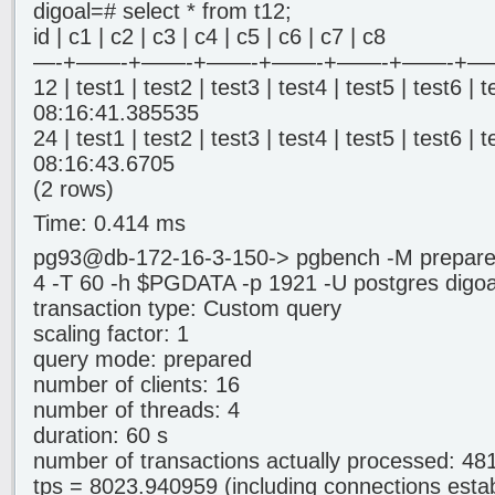
digoal=# select * from t12;
id | c1 | c2 | c3 | c4 | c5 | c6 | c7 | c8
—-+——-+——-+——-+——-+——-+——-
12 | test1 | test2 | test3 | test4 | test5 | test6 |
08:16:41.385535
24 | test1 | test2 | test3 | test4 | test5 | test6 |
08:16:43.6705
(2 rows)
Time: 0.414 ms
pg93@db-172-16-3-150-> pgbench -M prepared -n 
4 -T 60 -h $PGDATA -p 1921 -U postgres digoa
transaction type: Custom query
scaling factor: 1
query mode: prepared
number of clients: 16
number of threads: 4
duration: 60 s
number of transactions actually processed: 48
tps = 8023.940959 (including connections estab