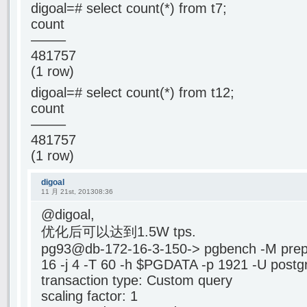
digoal=# select count(*) from t7;
count
——–
481757
(1 row)
digoal=# select count(*) from t12;
count
——–
481757
(1 row)
digoal
11 月 21st, 201308:36
@digoal,
优化后可以达到1.5W tps.
pg93@db-172-16-3-150-> pgbench -M prepared
16 -j 4 -T 60 -h $PGDATA -p 1921 -U postgr
transaction type: Custom query
scaling factor: 1