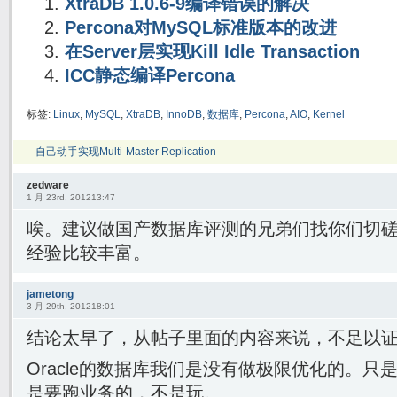
XtraDB 1.0.6-9编译错误的解决
Percona对MySQL标准版本的改进
在Server层实现Kill Idle Transaction
ICC静态编译Percona
标签:
Linux
,
MySQL
,
XtraDB
,
InnoDB
,
数据库
,
Percona
,
AIO
,
Kernel
自己动手实现Multi-Master Replication
zedware
1 月 23rd, 201213:47
唉。建议做国产数据库评测的兄弟们找你们切
经验比较丰富。
jametong
3 月 29th, 201218:01
结论太早了，从帖子里面的内容来说，不足以证明
Oracle的数据库我们是没有做极限优化的。
是要跑业务的，不是玩。