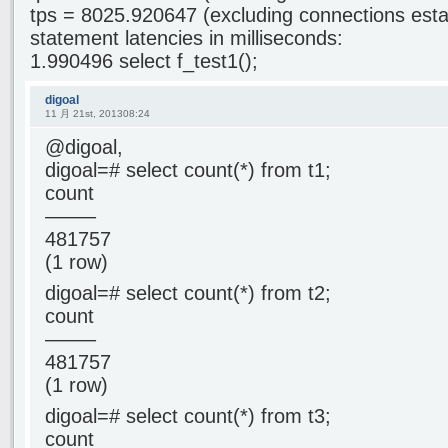
tps = 8025.920647 (excluding connections esta
statement latencies in milliseconds:
1.990496 select f_test1();
digoal
11 月 21st, 201308:24
@digoal,
digoal=# select count(*) from t1;
count
——–
481757
(1 row)
digoal=# select count(*) from t2;
count
——–
481757
(1 row)
digoal=# select count(*) from t3;
count