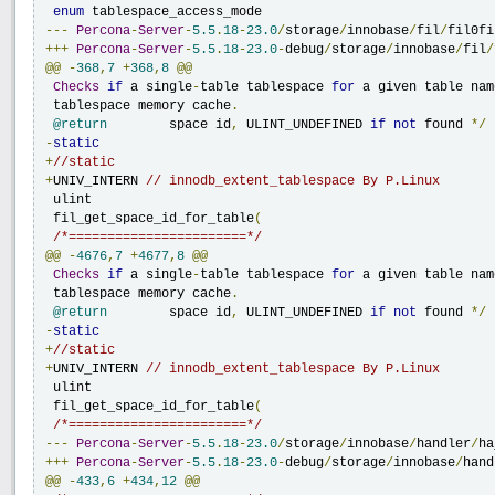
enum
---
Percona
-
Server
-
5.5
.
18
-
23.0
/
storage
/
innobase
/
fil
/
fil0fi
+++
Percona
-
Server
-
5.5
.
18
-
23.0
-
debug
/
storage
/
innobase
/
fil
/
@@
-
368
,
7
+
368
,
8
@@
Checks
if
 a single
-
table tablespace 
for
 a given table nam
 tablespace memory cache
.
@return
	space id
,
 ULINT_UNDEFINED 
if
not
 found 
*/
-
static
+
//static
+
UNIV_INTERN 
// innodb_extent_tablespace By P.Linux
 ulint

 fil_get_space_id_for_table
(
/*=======================*/
@@
-
4676
,
7
+
4677
,
8
@@
Checks
if
 a single
-
table tablespace 
for
 a given table nam
 tablespace memory cache
.
@return
	space id
,
 ULINT_UNDEFINED 
if
not
 found 
*/
-
static
+
//static
+
UNIV_INTERN 
// innodb_extent_tablespace By P.Linux
 ulint

 fil_get_space_id_for_table
(
/*=======================*/
---
Percona
-
Server
-
5.5
.
18
-
23.0
/
storage
/
innobase
/
handler
/
ha
+++
Percona
-
Server
-
5.5
.
18
-
23.0
-
debug
/
storage
/
innobase
/
hand
@@
-
433
,
6
+
434
,
12
@@