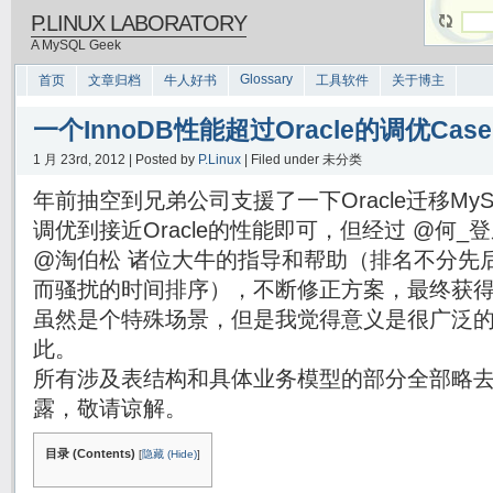
P.LINUX LABORATORY
A MySQL Geek
Glossary
首页
文章归档
牛人好书
工具软件
关于博主
一个InnoDB性能超过Oracle的调优Case
1 月 23rd, 2012 | Posted by
P.Linux
| Filed under 未分类
年前抽空到兄弟公司支援了一下Oracle迁移My
调优到接近Oracle的性能即可，但经过 @何_
@淘伯松 诸位大牛的指导和帮助（排名不分先后
而骚扰的时间排序），不断修正方案，最终获得了
虽然是个特殊场景，但是我觉得意义是很广泛
此。
所有涉及表结构和具体业务模型的部分全部略
露，敬请谅解。
目录 (Contents)
[
隐藏 (Hide)
]