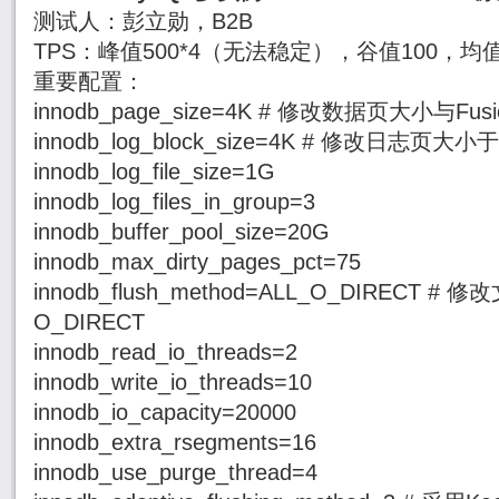
测试人：彭立勋，B2B
TPS：峰值500*4（无法稳定），谷值100，均值
重要配置：
innodb_page_size=4K # 修改数据页大小与Fus
innodb_log_block_size=4K # 修改日志页大小
innodb_log_file_size=1G
innodb_log_files_in_group=3
innodb_buffer_pool_size=20G
innodb_max_dirty_pages_pct=75
innodb_flush_method=ALL_O_DIRECT
O_DIRECT
innodb_read_io_threads=2
innodb_write_io_threads=10
innodb_io_capacity=20000
innodb_extra_rsegments=16
innodb_use_purge_thread=4