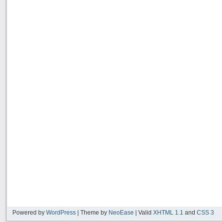
Powered by
WordPress
| Theme by
NeoEase
| Valid
XHTML 1.1
and
CSS 3