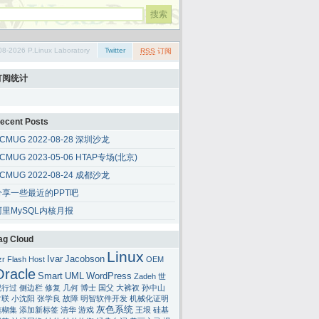
08-2026 P.Linux Laboratory
Twitter
RSS
订阅
订阅统计
ecent Posts
CMUG 2022-08-28 深圳沙龙
CMUG 2023-05-06 HTAP专场(北京)
CMUG 2022-08-24 成都沙龙
分享一些最近的PPT吧
阿里MySQL内核月报
ag Cloud
Linux
Ivar
Jacobson
zr
Flash
Host
OEM
Oracle
Smart
UML
WordPress
Zadeh
世
纪行过
侧边栏
修复
几何
博士
国父
大裤衩
孙中山
对联
小沈阳
张学良
故障
明智软件开发
机械化证明
灰色系统
模糊集
添加新标签
清华
游戏
王垠
硅基