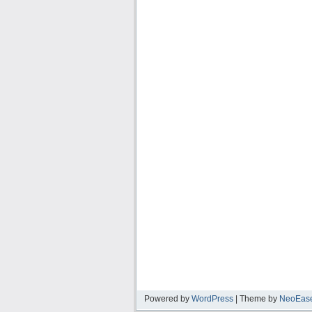
Powered by
WordPress
| Theme by
NeoEas