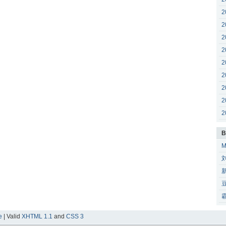
2
2
2
2
2
2
2
2
2
B
e
| Valid
XHTML 1.1
and
CSS 3