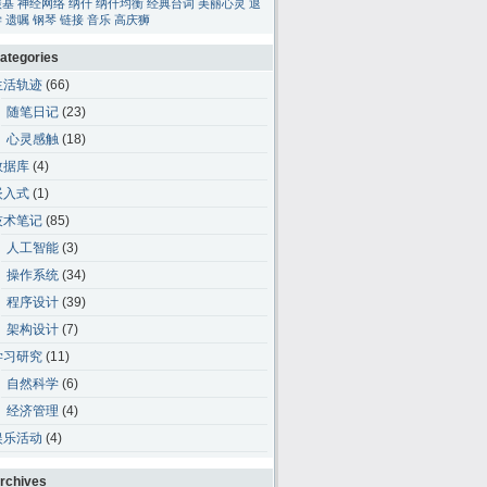
碳基
神经网络
纳什
纳什均衡
经典台词
美丽心灵
退
学
遗嘱
钢琴
链接
音乐
高庆狮
ategories
生活轨迹
(66)
随笔日记
(23)
心灵感触
(18)
数据库
(4)
嵌入式
(1)
技术笔记
(85)
人工智能
(3)
操作系统
(34)
程序设计
(39)
架构设计
(7)
学习研究
(11)
自然科学
(6)
经济管理
(4)
娱乐活动
(4)
rchives