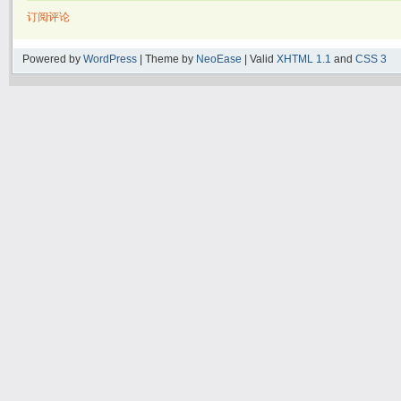
订阅评论
Powered by
WordPress
| Theme by
NeoEase
| Valid
XHTML 1.1
and
CSS 3