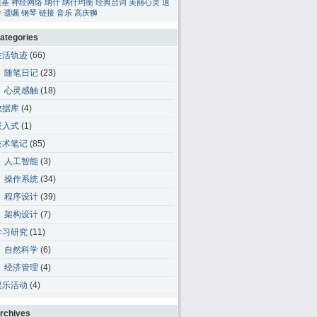
碳基
神经网络
纳什
纳什均衡
经典台词
美丽心灵
退
学
遗嘱
钢琴
链接
音乐
高庆狮
ategories
生活轨迹
(66)
随笔日记
(23)
心灵感触
(18)
数据库
(4)
嵌入式
(1)
技术笔记
(85)
人工智能
(3)
操作系统
(34)
程序设计
(39)
架构设计
(7)
学习研究
(11)
自然科学
(6)
经济管理
(4)
娱乐活动
(4)
rchives