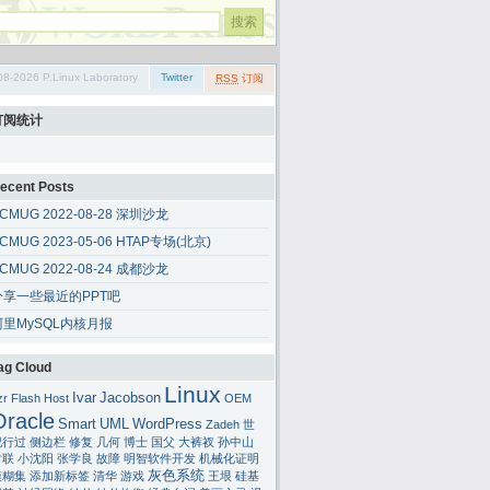
08-2026 P.Linux Laboratory
Twitter
RSS
订阅
订阅统计
ecent Posts
CMUG 2022-08-28 深圳沙龙
CMUG 2023-05-06 HTAP专场(北京)
CMUG 2022-08-24 成都沙龙
分享一些最近的PPT吧
阿里MySQL内核月报
ag Cloud
Linux
Ivar
Jacobson
zr
Flash
Host
OEM
Oracle
Smart
UML
WordPress
Zadeh
世
纪行过
侧边栏
修复
几何
博士
国父
大裤衩
孙中山
对联
小沈阳
张学良
故障
明智软件开发
机械化证明
灰色系统
模糊集
添加新标签
清华
游戏
王垠
硅基