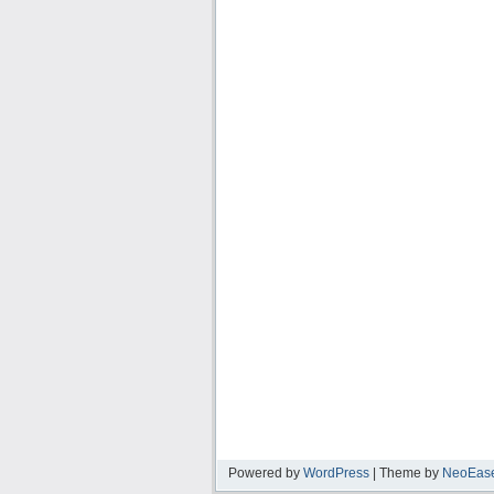
Powered by
WordPress
| Theme by
NeoEas