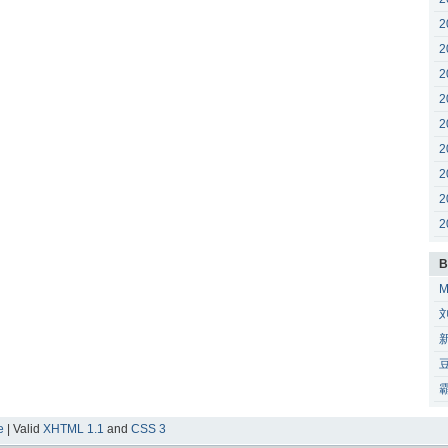
2
2
2
2
2
2
2
2
2
B
e
| Valid
XHTML 1.1
and
CSS 3