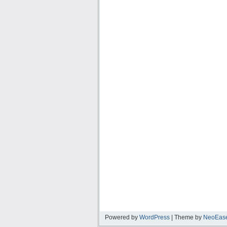
Powered by
WordPress
| Theme by
NeoEas