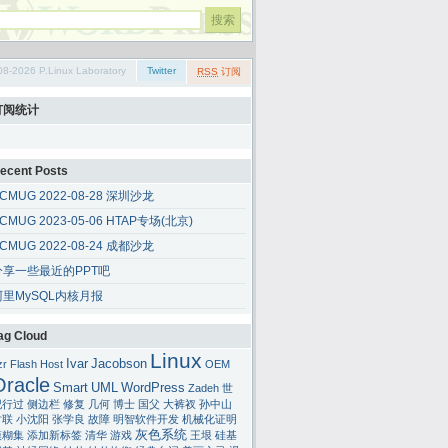
08-2026 P.Linux Laboratory
Twitter
RSS
订阅
订阅统计
ecent Posts
CMUG 2022-08-28 深圳沙龙
CMUG 2023-05-06 HTAP专场(北京)
CMUG 2022-08-24 成都沙龙
分享一些最近的PPT吧
阿里MySQL内核月报
ag Cloud
Linux
Ivar
Jacobson
zr
Flash
Host
OEM
Oracle
Smart
UML
WordPress
Zadeh
世
纪行过
侧边栏
修复
几何
博士
国父
大裤衩
孙中山
对联
小沈阳
张学良
故障
明智软件开发
机械化证明
灰色系统
模糊集
添加新标签
清华
游戏
王垠
硅基