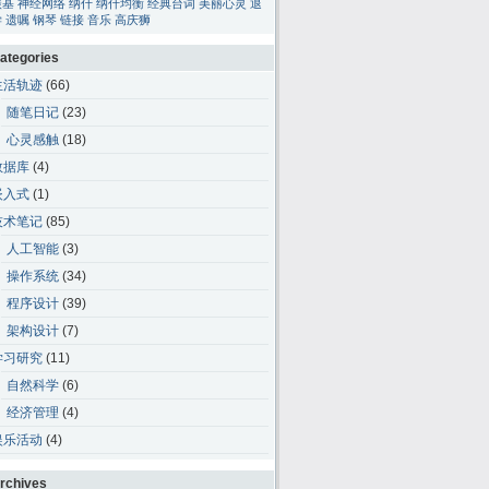
碳基
神经网络
纳什
纳什均衡
经典台词
美丽心灵
退
学
遗嘱
钢琴
链接
音乐
高庆狮
ategories
生活轨迹
(66)
随笔日记
(23)
心灵感触
(18)
数据库
(4)
嵌入式
(1)
技术笔记
(85)
人工智能
(3)
操作系统
(34)
程序设计
(39)
架构设计
(7)
学习研究
(11)
自然科学
(6)
经济管理
(4)
娱乐活动
(4)
rchives