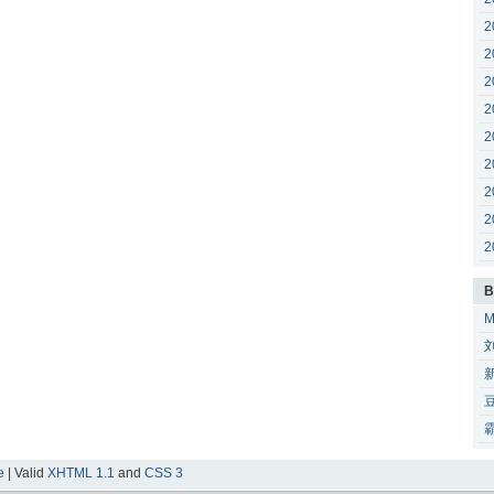
2
2
2
2
2
2
2
2
2
B
e
| Valid
XHTML 1.1
and
CSS 3