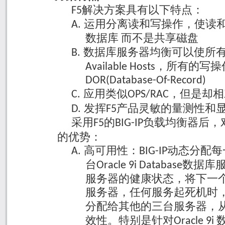
解决方案具有以下特点：
F5
运用分离读和写操作，使读
A.
数据库
而不是共享磁盘
数据库服务器均衡可以使所
B.
，所有的写操
Available Hosts
DOR(Database-Of-Record)
应用类似
，但是却相
C.
OPS/RAC
发挥
产品灵敏的量测性和
D.
F5
采用
的
负载均衡器后，
F5
BIG-IP
的优势：
高可用性：
动态分配每
A.
BIG-IP
台
数据库
Oracle 9i Database
服务器的健康状态，将下一
服务器，任何服务起死机时
分配给其他的三台服务器，
效性。特别是针对
Oracle 9i