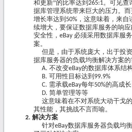
和更新”的比率达到
。可见查
265:1
据库管理系统带来巨大的压力。而
增长率达到
，这意味着，来自
50%
续增大，要保证数据库服务的响应
安全性，
必须采用数据库服
eBay
案。
但是，由于系统庞大，出于投
据库服务器的负载均衡解决方案的
不改变
的数据库体系结
A.
eBay
可用性目标达到
B.
99.9%
需承载
每年
的高成长
C.
eBay
50%
简单管理等等
D.
这意味着在不对系统大动干戈
其性能，其挑战不言而喻。
解决方案
2.
针对
数据库服务器负载均
eBay