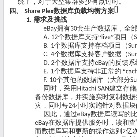
统了，对于大型集群多少有点过时。
[
]
数据库负载均衡方案
四、
Share Plex
需求及挑战
1.
拥有
套生产数据库，全
eBay
30
个数据库支持“
”项目（
A.
12
live
个数据库支持存档项目（
B.
1
Su
个数据库支持客户数据（
C.
4
Su
个数据库支持
的反馈系
D.
2
eBay
个数据库支持非正常的
“
E.
1
cac
个其他的数据库（大部分
F.
10
Su
同时，采用
建立存储
Hitachi SAN
备份数据库，并实施实时复制数据
灾，同时每
小时实施针对数据块
24
因此，通过
数据库读写的
eBay
在数据库提供服务时，读和查
eBay
而数据库写和更新的操作达到
亿
2