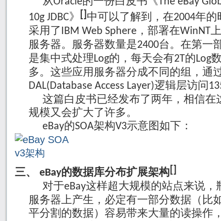
从
的一份白皮书《
Oracle
The eBay Glob
[
]
》
中可以了解到，在
年的
10g JDBC
2004
采用了
，部署在
IBM Web Sphere
WinNT
服务器。服务器数量是
台。在第一
2400
是集中式处理
的，每天会有
的
Log
2T
Log
多。这些应用服务器分成不同的组，通
逻辑层访问
DAL(Database Access Layer)
13
这篇白皮书已经发布了两年，相信在
规模又会扩大了许多。
的
架构
示意图如下：
eBay
SOA
V3
[
]
的数据库分布扩展架构
三、
eBay
对于
这样超大规模的站点来说，
eBay
服务器上产生，必定有一部分数据（比
平分割的数据）容易带来大量的读操作