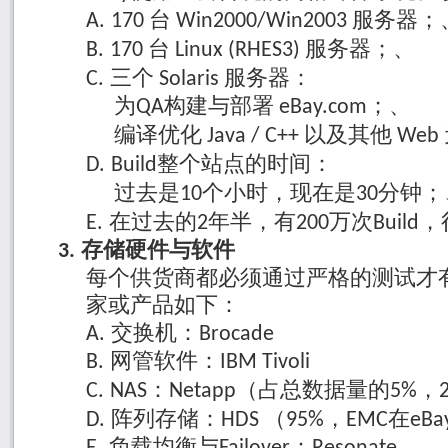
台
服务器；
A.
170
Win2000/Win2003
台
服务器；、
B.
170
Linux (RHES3)
三个
服务器：
C.
Solaris
为
构建与部署
；、
QA
eBay.com
编译优化
以及其他
Java / C++
Web
整个站点的时间：
D.
Build
过去是
个小时，现在是
分钟；
10
30
在过去的
年半，有
万次
，
E.
2
200
Build
存储硬件与软件
3.
每个供货商都必须通过严格的测试才
家或产品如下：
交换机：
A.
Brocade
网管软件：
B.
IBM Tivoli
：
（占总数据量的
，
C.
NAS
Netapp
5%
阵列存储：
（
，
在
D.
HDS
95%
EMC
eBa
负载均衡与
：