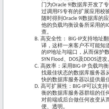
门为
数据库开发了专
Oracle 9i
过调用
专有的扩展应用校
F5
随时得到
数据库的应
Oracle 9i
他的负载均衡设备所采用的
I
查。
高安全性：
支持地址翻
B.
BIG-IP
译，这样一来客户不可能知
的
地址与端口，从而保护
IP
、
及
进攻
SYN Flood
DOS
DDOS
高效率：采用
负载均衡
C.
BIG-IP
找最佳状态的数据库服务器
快的数据库服务器以提供最
高可扩展性：
可以支持
D.
BIG-IP
衡的数据库服务器群组的任
对前端或后台做任何改变从
便、透明。