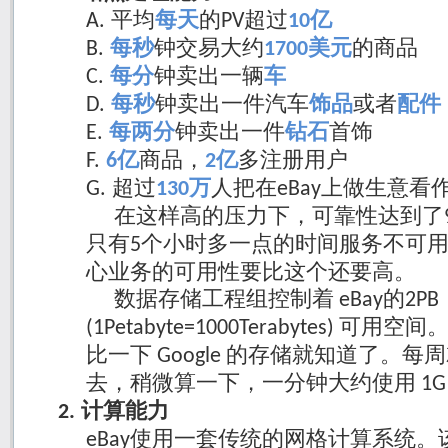
平均
每天
的
超过
亿
A.
PV
10
每秒
钟交易大约
美元
的商品
B.
1700
每分
钟卖出一辆
车
C.
每秒
钟卖出一件汽车
饰品
或者
配件
D.
每两分
钟卖出一件
钻石
首饰
E.
亿
商品，
亿
多注册用户
F.
6
2
超过
万
人把在
上做生意看
G.
130
eBay
在这样高的压力下，可靠性达到了
只有
个小时多一点的时间服务不可
5
心业务的可用性要比这个还要高。
数据存储工程组控制着
的
eBay
2PB
可用空间
(1Petabyte=1000Terabytes)
比一下
的存储就知道了。每周
Google
去，稍微算一下，一分钟大约使用
1
计算能力
2.
使用一套传统的网格计算系统。
eBay