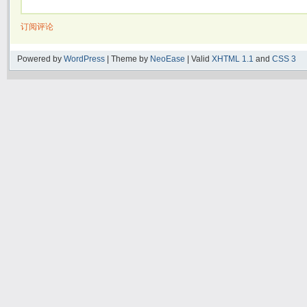
订阅评论
Powered by
WordPress
| Theme by
NeoEase
| Valid
XHTML 1.1
and
CSS 3