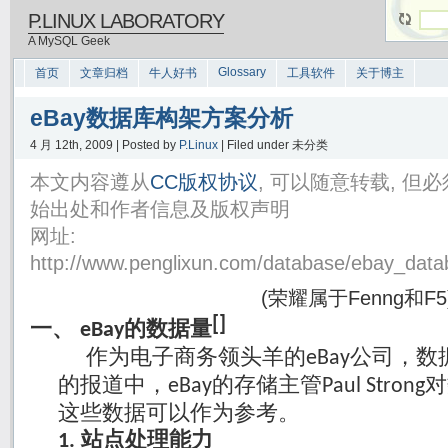
P.LINUX LABORATORY
A MySQL Geek
Glossary
首页
文章归档
牛人好书
工具软件
关于博主
eBay数据库构架方案分析
4 月 12th, 2009 | Posted by
P.Linux
| Filed under 未分类
本文内容遵从
CC版权协议
, 可以随意转载, 
始出处和作者信息及版权声明
网址:
http://www.penglixun.com/database/ebay_data
(荣耀属于Fenng和F5
[
]
的数据量
一、
eBay
作为电子商务领头羊的
公司，数
eBay
的报道中，
的存储主管
对
eBay
Paul Strong
这些数据可以作为参考。
站点处理能力
1.