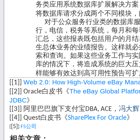
务类应用系统数据库扩展解决方案
将数据库请求分成两个不同模块，
对于公众服务行业类的数据库
行，电信，税务等系统，每月和每
汇总，这些报表既包括用户的月结
生总体业务的业绩报告。这样就必
索和查询。如果这些业务工作与实
库的情况下，将造成系统的巨大压
样能够有效达到高可用性预告可扩
Web 2.0: How High-Volume eBay Mana
[1]
[
]
白皮书《
The eBay Global Platfo
[2]
[
] Oracle
JDBC
》
阿里巴巴旗下支付宝
，
冯大辉
[3]
[
]
DBA, ACE
白皮书《
》
[4]
[
] Quest
SharePlex For Oracle
[5]
公司
[
]
F5
相关文章：