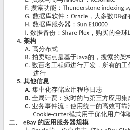
E.
Failover
Resonate
搜索功能：
F.
Thunderstone indexing s
数据库软件：
，大多数
都
G.
Oracle
DB
数据库服务器：
H.
Sun E10000
数据备份：
，购买的全球
I.
Share Plex
架构
4.
高分布式
A.
拍卖站点是基于
的，搜索的架
B.
Java
数百名工程师进行开发，所有的工
C.
进行
其他信息
5.
集中化存储应用程序日志
A.
全局计费：实时的与第三方应用集
B.
业务事件流：使用统一的高效可靠
C.
模式用于优化用户体
Cookie-cutter
的应用服务器规模
二、
eBay