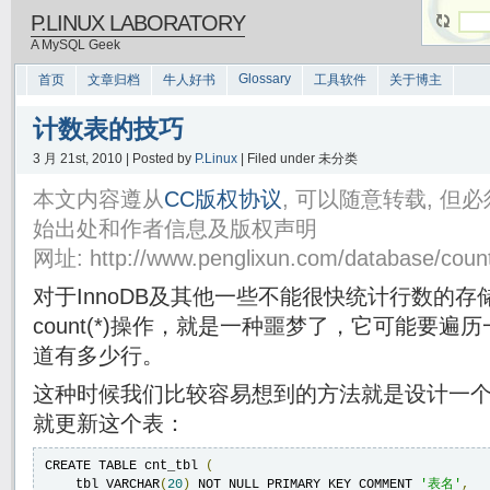
P.LINUX LABORATORY
A MySQL Geek
Glossary
首页
文章归档
牛人好书
工具软件
关于博主
计数表的技巧
3 月 21st, 2010 | Posted by
P.Linux
| Filed under 未分类
本文内容遵从
CC版权协议
, 可以随意转载, 
始出处和作者信息及版权声明
网址: http://www.penglixun.com/database/count_
对于InnoDB及其他一些不能很快统计行数的
count(*)操作，就是一种噩梦了，它可能要
道有多少行。
这种时候我们比较容易想到的方法就是设计一
就更新这个表：
CREATE TABLE cnt_tbl 
(
    tbl VARCHAR
(
20
)
 NOT NULL PRIMARY KEY COMMENT 
'表名'
,