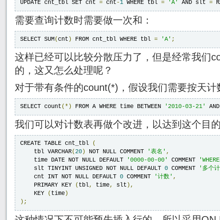
UPDATE cnt_tbl SET cnt 
=
 cnt
-
1
 WHERE tbl 
=
'A'
 AND slt 
=
 R
需要查询计数时需要做一次和：
SELECT SUM
(
cnt
)
 FROM cnt_tbl WHERE tbl 
=
'A'
;
这样已经可以比较分散压力了，但是经常我们cou
的，这又怎么处理呢？
对于带有条件的count(*)，假设我们需要按天
SELECT count
(*)
 FROM A WHERE time BETWEEN 
'2010-03-21'
 AND
我们可以对计数表再做个改进，以达到这个目
CREATE TABLE cnt_tbl 
(
    tbl VARCHAR
(
20
)
 NOT NULL COMMENT 
'表名'
,
    time DATE NOT NULL DEFAULT 
'0000-00-00'
 COMMENT 
'WHER
    slt TINYINT UNSIGNED NOT NULL DEFAULT 
0
 COMMENT 
'多个计
    cnt INT NOT NULL DEFAULT 
0
 COMMENT 
'计数'
,
    PRIMARY KEY 
(
tbl
,
 time
,
 slt
),
    KEY 
(
time
)
);
这种情况下不可能预先插入行的，所以采用ON DUPL