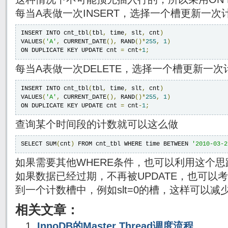
每当A表做一次INSERT，选择一个槽更新一次
INSERT INTO cnt_tbl
(
tbl
,
 time
,
 slt
,
 cnt
)
VALUES
(
'A'
,
 CURRENT_DATE
(),
 RAND
()*
255
,
1
)
ON DUPLICATE KEY UPDATE cnt 
=
 cnt
+
1
;
每当A表做一次DELETE，选择一个槽更新一次
INSERT INTO cnt_tbl
(
tbl
,
 time
,
 slt
,
 cnt
)
VALUES
(
'A'
,
 CURRENT_DATE
(),
 RAND
()*
255
,
1
)
ON DUPLICATE KEY UPDATE cnt 
=
 cnt
-
1
;
查询某个时间段的计数就可以这么做
SELECT SUM
(
cnt
)
 FROM cnt_tbl WHERE time BETWEEN 
'2010-03-2
如果需要其他WHERE条件，也可以利用这个
如果数据已经过期，不再被UPDATE，也可以
到一个计数槽中，例如slt=0的槽，这样可以减
相关文章：
InnoDB的Master Thread调度流程