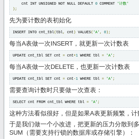
    cnt INT UNSIGNED NOT NULL DEFAULT 
0
 COMMENT 
'计数'
);
先为要计数的表初始化
INSERT INTO cnt_tbl
(
tbl
,
 cnt
)
 VALUES
(
'A'
,
0
);
每当A表做一次INSERT，就更新一次计数表
UPDATE cnt_tbl SET cnt 
=
 cnt
+
1
 WHERE tbl 
=
'A'
;
每当A表做一次DELETE，也更新一次计数表
UPDATE cnt_tbl SET cnt 
=
 cnt
-
1
 WHERE tbl 
=
'A'
;
需要查询计数时只要做一次查表：
SELECT cnt FROM cnt_tbl WHERE tbl 
=
'A'
;
这种方法看似很好，但是如果A表更新频繁，计
于是我们做一个小改进，把更新的压力分散到
SUM（需要支持行锁的数据库或存储引擎）：