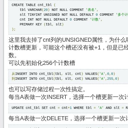
CREATE TABLE cnt_tbl 
(
    tbl VARCHAR
(
20
)
 NOT NULL COMMENT 
'表名'
,
    slt TINYINT UNSIGNED NOT NULL DEFAULT 
0
 COMMENT 
'多个计
    cnt INT NOT NULL DEFAULT 
0
 COMMENT 
'计数'
,
    PRIMARY KEY 
(
tbl
,
 slt
)
);
这里我去掉了cnt列的UNSIGNED属性，为
计数槽更新，可能这个槽还没有被+1，但是已经
数。
可以先初始化256个计数槽
从
INSERT INTO cnt_tbl
(
tbl
,
 slt
,
 cnt
)
 VALUES
(
'A'
,
0
,
0
)
到
INSERT INTO cnt_tbl
(
tbl
,
 slt
,
 cnt
)
 VALUES
(
'A'
,
255
,
0
)
也可以写存储过程一次性搞定。
每当A表做一次INSERT，选择一个槽更新一次
UPDATE cnt_tbl SET cnt 
=
 cnt
+
1
 WHERE tbl 
=
'A'
 AND slt 
=
 R
每当A表做一次DELETE，选择一个槽更新一次